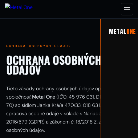
METAL
ONE
OCHRANA OSOBNÝCH ÚDAJOV
OCHRANA OSOBNÝCH
ÚDAJOV
Tieto zásady ochrany osobných údajov opisujú, ako
spoločnosť
Metal One
(IČO: 45 976 031, DIČ: 20 231 680
70) so sídlom Janka Kráľa 470/33, 018 63 Ladce
spracúva osobné údaje v súlade s Nariadením (EÚ)
2016/679 (GDPR) a zákonom č. 18/2018 Z. z. o ochrane
osobných údajov.