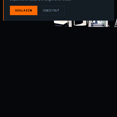
SÚHLASÍM
ODMIETNUŤ
01 — ČOMU SA
ČOMU SA
VENUJEME