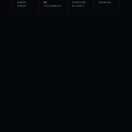
ROKOV
MM
SPOKOJNÍ
DODÁVKA
PRAXE
TOLERANCIA
KLIENTI