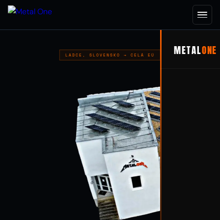
METAL
ONE
LADCE, SLOVENSKO → CELÁ EÚ