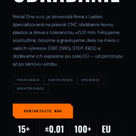
Metal One s.r.o. je slovenská firma z Ladiec
špecializovaná na presné CNC obrábanie kovov,
plastov a dreva s toleranciou ±0,01 mm. Frézujeme,
sústružíme, brúsime a gravírujeme diely na mieru z
vašich výkresov (DXF, DWG, STEP, IGES) a
dodávame ich expresne po celej EÚ — od prototypu
až po sériovú výrobu.
FRÉZOVANIE
SÚSTRUŽENIE
BRÚSENIE
GRAVÍROVANIE
KONTAKTUJTE NÁS
15+
±0.01
100+
EU