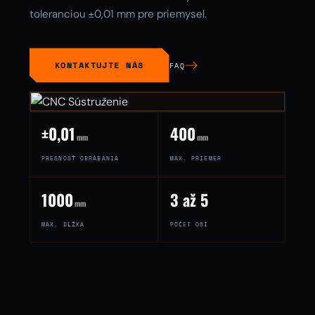
toleranciou ±0,01 mm pre priemysel.
KONTAKTUJTE NÁS
FAQ
±0,01
400
mm
mm
PRESNOSŤ OBRÁBANIA
MAX. PRIEMER
1000
3 až 5
mm
MAX. DĹŽKA
POČET OSÍ