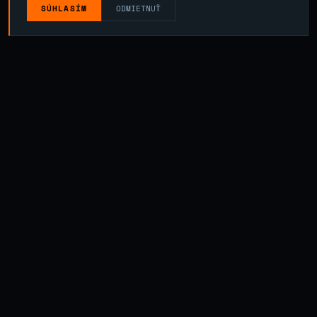
SÚHLASÍM
ODMIETNUŤ
01 — OBRÁBANIE
MATERIÁL A JEHO
VLASTNOSTI