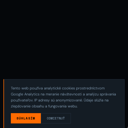
Tento web používa analytické cookies prostredníctvom
Google Analytics na meranie návštevnosti a analýzu správania
používateľov. IP adresy sú anonymizované. Údaje slúžia na
zlepšovanie obsahu a fungovania webu.
SÚHLASÍM
ODMIETNUŤ