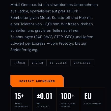
Metal One s.r.o. ist ein slowakisches Unternehmen
aus Ladce, spezialisiert auf präzise CNC-
Bearbeitung von Metall, Kunststoff und Holz mit
einer Toleranz von ±0,01 mm. Wir fräsen, drehen,
schleifen und gravieren Teile nach Ihren
Zeichnungen (DXF, DWG, STEP, IGES) und liefern
EU-weit per Express — vom Prototyp bis zur
Serienfertigung.
FRÄSEN
DREHEN
SCHLEIFEN
GRAVIEREN
KONTAKT AUFNEHMEN
15+
±0.01
100+
EU
JAHRE
MM
ZUFRIEDENE
LIEFERUNGEN
ERFAHRUNG
TOLERANZ
KUNDEN