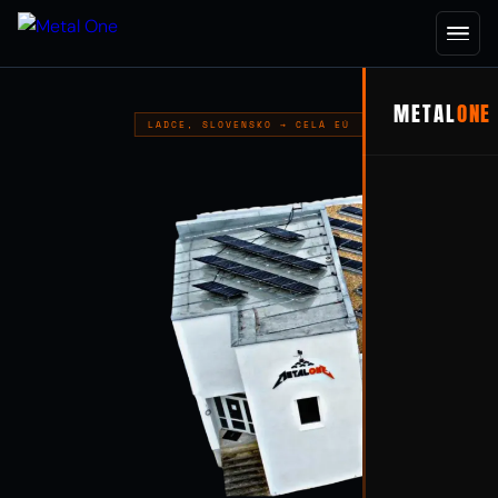
METAL
ONE
LADCE, SLOVENSKO → CELÁ EÚ