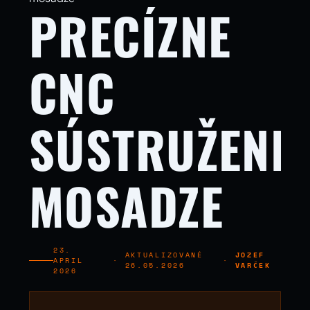
PRECÍZNE
CNC
SÚSTRUŽENIE
MOSADZE
23.
AKTUALIZOVANÉ
JOZEF
APRIL
·
·
26.05.2026
VARČEK
2026