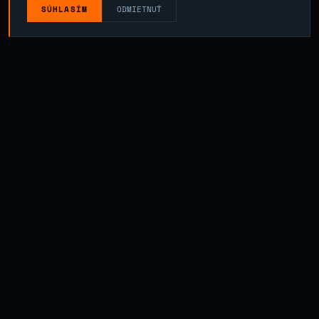
SÚHLASÍM
ODMIETNUŤ
PRECÍZNE CNC SÚSTRUŽENIE
MOSADZE: KRÁSA, FUNKČNOSŤ