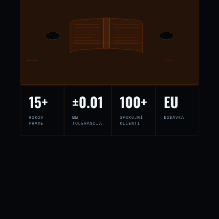
READING
BLOG
15+
±0.01
100+
EU
ROKOV
MM
SPOKOJNÍ
DODÁVKA
PRAXE
TOLERANCIA
KLIENTI