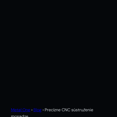
Metal One
›
Blog
›
Precízne CNC sústruženie
mosadze