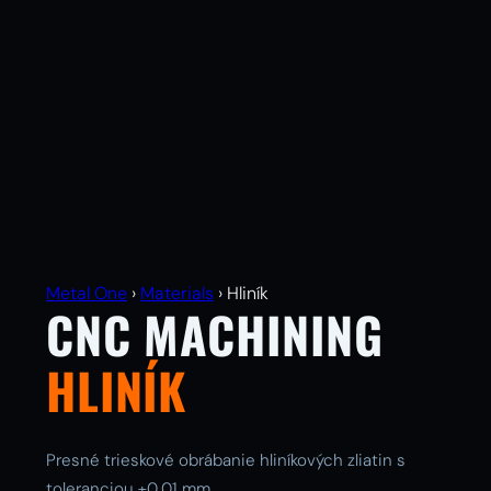
Metal One
›
Materials
›
Hliník
CNC MACHINING
HLINÍK
Presné trieskové obrábanie hliníkových zliatin s
toleranciou ±0,01 mm