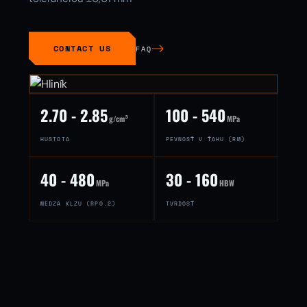
CONTACT US
FAQ
2.70 - 2.85
100 - 540
g/cm³
MPa
HUSTOTA
PEVNOSŤ V ŤAHU (RM)
40 - 480
30 - 160
MPa
HBW
MEDZA KLZU (RP0.2)
TVRDOSŤ