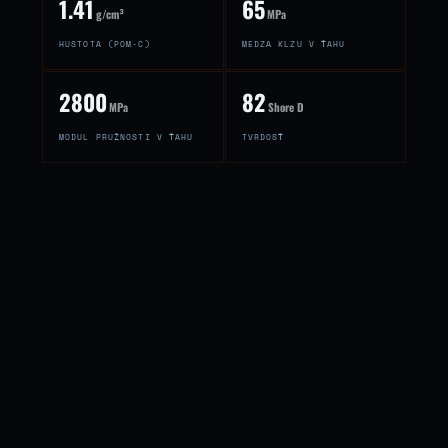
1.41
65
g/cm³
MPa
HUSTOTA (POM-C)
MEDZA KLZU V ŤAHU
2800
82
MPa
Shore D
MODUL PRUŽNOSTI V ŤAHU
TVRDOSŤ