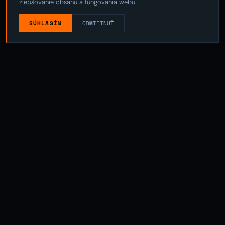
zlepšovanie obsahu a fungovania webu.
SÚHLASÍM
ODMIETNUŤ
01 — MACHINING
MATERIAL PROPERTIES