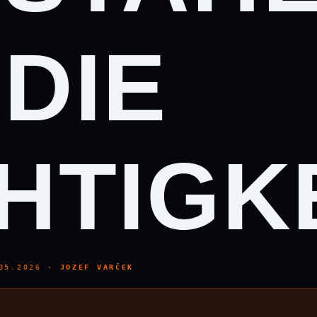
DIE
HTIGK
05.2026
·
JOZEF VARČEK