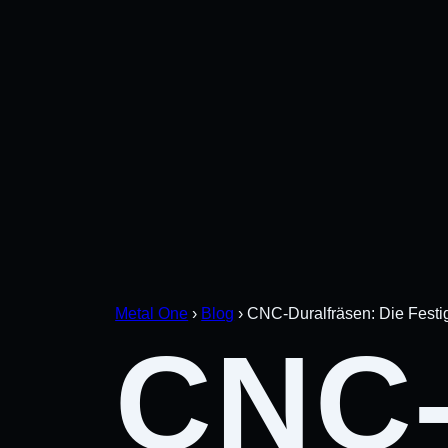
Metal One
›
Blog
›
CNC-Duralfräsen: Die Festig
CNC